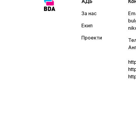
АДБ
Ко
За нас
Ema
bul
Екип
nik
Проекти
Тел
Ан
ht
htt
ht