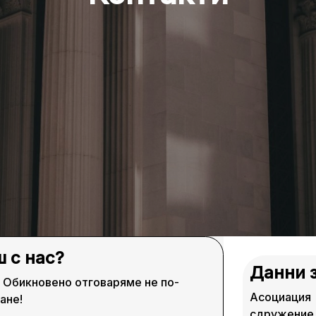
 с нас?
Данни 
! Обикновено отговаряме не по-
Асоциация
ане!
сдружение 