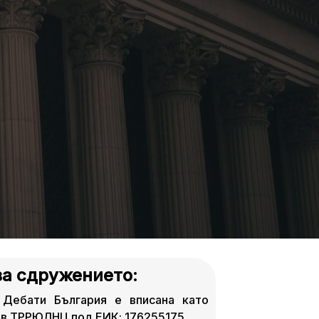
за сдружението:
 Дебати България е вписана като
в ТРРЮЛНЦ под ЕИК: 176255175.